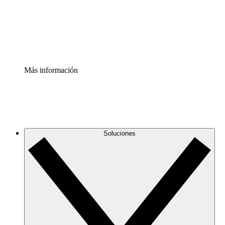
Acelerador de Procesos
Estandariza y mejora el control de la documentación de p
Enterprise Shield
Añade una capa de seguridad reforzada y control detallad
Más información
Soluciones