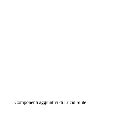
Lucidchart
Diagrammi intelligenti
Lucidspark
Lavagna virtuale
Airfocus
Gestione del prodotto e roadmap
Componenti aggiuntivi di Lucid Suite
Acceleratore cloud
Comprendi e pianifica meglio i futuri cambiamenti della
tua infrastruttura cloud.