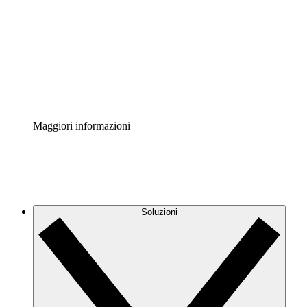
Acceleratore di processo
Standardizza e migliora la governance della
documentazione dei processi.
Enterprise Shield
Aggiungi un livello avanzato di sicurezza rafforzata e
controllo granulare.
Maggiori informazioni
Soluzioni