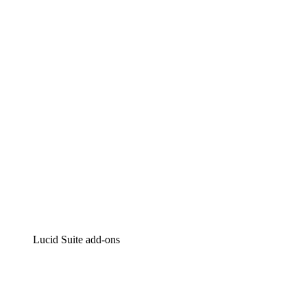
Lucidchart
Intelligente diagrammen
Lucidspark
Online whiteboard
airfocus
Product management en roadmapping
Lucid Suite add-ons
Cloud versneller
Begrijp en plan toekomstige veranderingen aan je cloud
infrastructuur beter