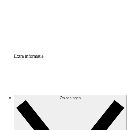
Processversneller
Standaardiseer en verbeter de beheer van
procesdocumentatie
Enterprise shield
Voeg een extra laag versterkte beveiliging en controle
toe
Extra informatie
Oplossingen