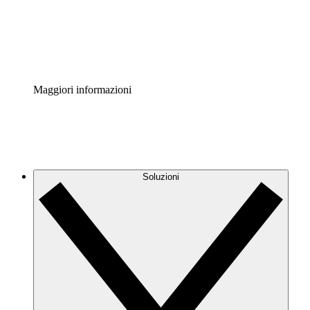
Standardizza e migliora la governance della documentazio
Enterprise Shield
Aggiungi un livello avanzato di sicurezza rafforzata e con
Maggiori informazioni
Soluzioni