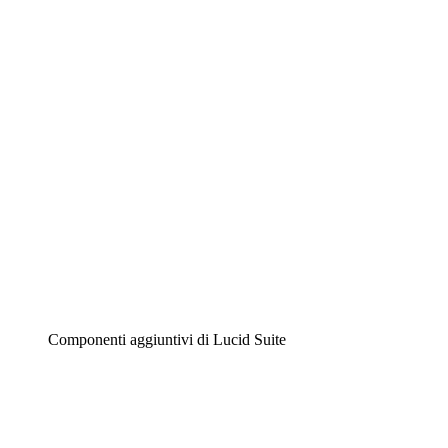
Lucidchart
Diagrammi intelligenti
Lucidspark
Lavagna virtuale
Airfocus
Gestione del prodotto e roadmap
Componenti aggiuntivi di Lucid Suite
Acceleratore cloud
Comprendi e pianifica meglio i futuri cambiamenti della tu
Acceleratore di processo