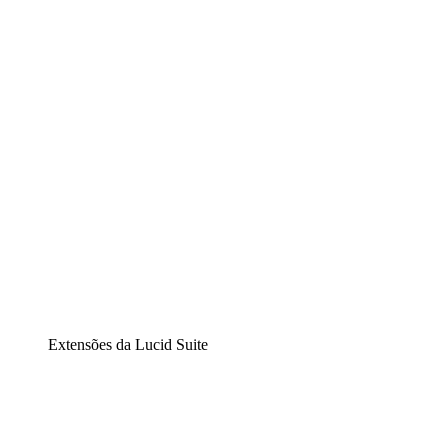
Lucidchart
Diagramação inteligente
Lucidspark
Lousa interativa virtual
airfocus
Gestão de produtos e roadmaps
Extensões da Lucid Suite
Extensão Nuvem
Entenda e planeje melhor as mudanças futuras em sua
infraestrutura de nuvem.