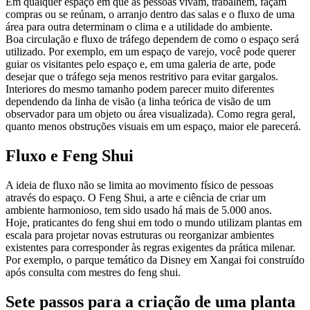
Em qualquer espaço em que as pessoas vivam, trabalhem, façam
compras ou se reúnam, o arranjo dentro das salas e o fluxo de uma
área para outra determinam o clima e a utilidade do ambiente.
Boa circulação e fluxo de tráfego dependem de como o espaço será
utilizado. Por exemplo, em um espaço de varejo, você pode querer
guiar os visitantes pelo espaço e, em uma galeria de arte, pode
desejar que o tráfego seja menos restritivo para evitar gargalos.
Interiores do mesmo tamanho podem parecer muito diferentes
dependendo da linha de visão (a linha teórica de visão de um
observador para um objeto ou área visualizada). Como regra geral,
quanto menos obstruções visuais em um espaço, maior ele parecerá.
Fluxo e Feng Shui
A ideia de fluxo não se limita ao movimento físico de pessoas
através do espaço. O Feng Shui, a arte e ciência de criar um
ambiente harmonioso, tem sido usado há mais de 5.000 anos.
Hoje, praticantes do feng shui em todo o mundo utilizam plantas em
escala para projetar novas estruturas ou reorganizar ambientes
existentes para corresponder às regras exigentes da prática milenar.
Por exemplo, o parque temático da Disney em Xangai foi construído
após consulta com mestres do feng shui.
Sete passos para a criação de uma planta