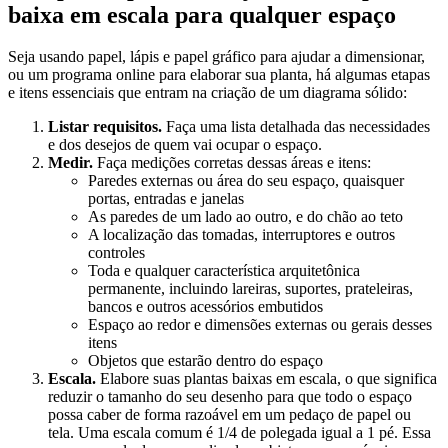
baixa em escala para qualquer espaço
Seja usando papel, lápis e papel gráfico para ajudar a dimensionar,
ou um programa online para elaborar sua planta, há algumas etapas
e itens essenciais que entram na criação de um diagrama sólido:
Listar requisitos.
Faça uma lista detalhada das necessidades
e dos desejos de quem vai ocupar o espaço.
Medir.
Faça medições corretas dessas áreas e itens:
Paredes externas ou área do seu espaço, quaisquer
portas, entradas e janelas
As paredes de um lado ao outro, e do chão ao teto
A localização das tomadas, interruptores e outros
controles
Toda e qualquer característica arquitetônica
permanente, incluindo lareiras, suportes, prateleiras,
bancos e outros acessórios embutidos
Espaço ao redor e dimensões externas ou gerais desses
itens
Objetos que estarão dentro do espaço
Escala.
Elabore suas plantas baixas em escala, o que significa
reduzir o tamanho do seu desenho para que todo o espaço
possa caber de forma razoável em um pedaço de papel ou
tela. Uma escala comum é 1/4 de polegada igual a 1 pé. Essa