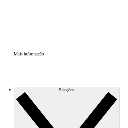
Extensão Processos
Padronize e melhore a governança da documentação de
processos.
Extensão de segurança
Adicione uma camada de segurança reforçada e
controle granular.
Mais informação
Soluções