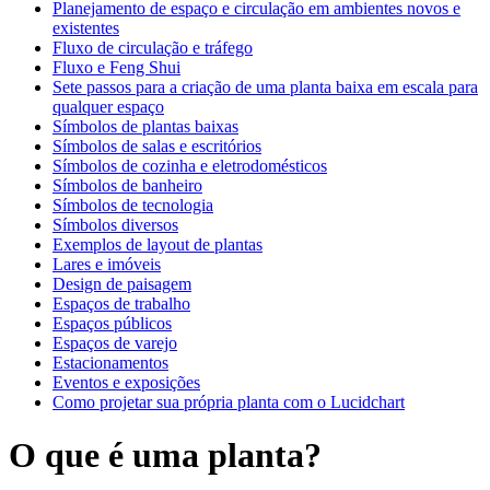
Planejamento de espaço e circulação em ambientes novos e
existentes
Fluxo de circulação e tráfego
Fluxo e Feng Shui
Sete passos para a criação de uma planta baixa em escala para
qualquer espaço
Símbolos de plantas baixas
Símbolos de salas e escritórios
Símbolos de cozinha e eletrodomésticos
Símbolos de banheiro
Símbolos de tecnologia
Símbolos diversos
Exemplos de layout de plantas
Lares e imóveis
Design de paisagem
Espaços de trabalho
Espaços públicos
Espaços de varejo
Estacionamentos
Eventos e exposições
Como projetar sua própria planta com o Lucidchart
O que é uma planta?