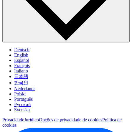
Deutsch
English
Español
Français
Italiano
日本語
한국인
Nederlands
Polski
Português
Pусский
Svenska
Privacidade
Jurídico
Opções de privacidade de cookies
Política de
cookies