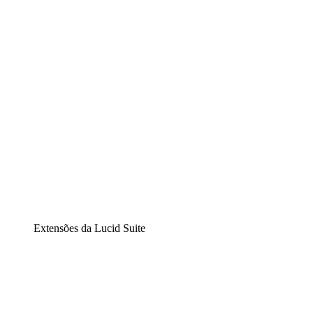
Diagramação inteligente
Lucidspark
Lousa interativa virtual
airfocus
Gestão de produtos e roadmaps
Extensões da Lucid Suite
Extensão Nuvem
Entenda e planeje melhor as mudanças futuras em sua
infraestrutura de nuvem.
Extensão Processos