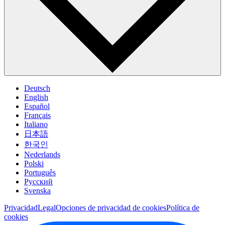
Deutsch
English
Español
Français
Italiano
日本語
한국인
Nederlands
Polski
Português
Pусский
Svenska
Privacidad
Legal
Opciones de privacidad de cookies
Política de
cookies