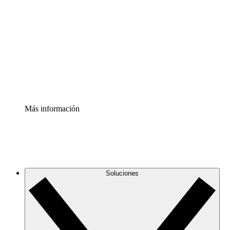
infraestructura de nube
Acelerador de Procesos
Estandariza y mejora el control de la documentación de
procesos
Enterprise Shield
Añade una capa de seguridad reforzada y control
detallado.
Más información
Soluciones