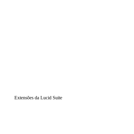
Diagramação inteligente
Lucidspark
Lousa interativa virtual
airfocus
Gestão de produtos e roadmaps
Extensões da Lucid Suite
Extensão Nuvem
Entenda e planeje melhor as mudanças futuras em sua
infraestrutura de nuvem.
Extensão Processos