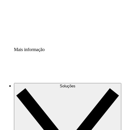
Padronize e melhore a governança da documentação de
processos.
Extensão de segurança
Adicione uma camada de segurança reforçada e
controle granular.
Mais informação
Soluções