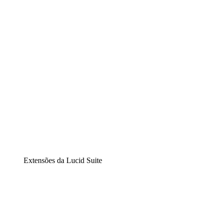
Diagramação inteligente
Lucidspark
Lousa interativa virtual
airfocus
Gestão de produtos e roadmaps
Extensões da Lucid Suite
Extensão Nuvem
Entenda e planeje melhor as mudanças futuras em sua
infraestrutura de nuvem.
Extensão Processos