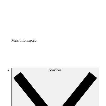
Padronize e melhore a governança da documentação de
processos.
Extensão de segurança
Adicione uma camada de segurança reforçada e
controle granular.
Mais informação
Soluções