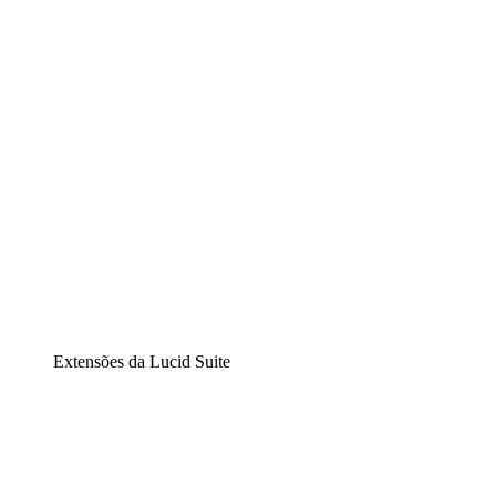
Diagramação inteligente
Lucidspark
Lousa interativa virtual
airfocus
Gestão de produtos e roadmaps
Extensões da Lucid Suite
Extensão Nuvem
Entenda e planeje melhor as mudanças futuras em sua
infraestrutura de nuvem.
Extensão Processos