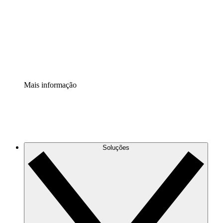
Padronize e melhore a governança da documentação de
processos.
Extensão de segurança
Adicione uma camada de segurança reforçada e
controle granular.
Mais informação
Soluções