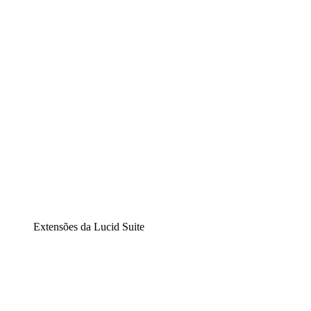
Diagramação inteligente
Lucidspark
Lousa interativa virtual
airfocus
Gestão de produtos e roadmaps
Extensões da Lucid Suite
Extensão Nuvem
Entenda e planeje melhor as mudanças futuras em sua
infraestrutura de nuvem.
Extensão Processos