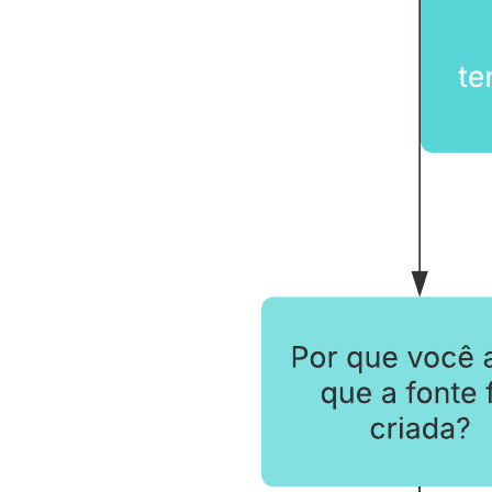
Este modelo de análise visual de fonte primária pode ajudá-lo a:
Aprofundar-se em uma fonte única.
Entender a perspectiva, o contexto e o conteúdo de uma fonte.