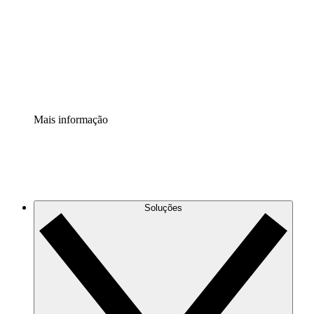
Padronize e melhore a governança da documentação de
processos.
Extensão de segurança
Adicione uma camada de segurança reforçada e
controle granular.
Mais informação
Soluções