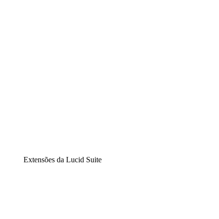
Diagramação inteligente
Lucidspark
Lousa interativa virtual
airfocus
Gestão de produtos e roadmaps
Extensões da Lucid Suite
Extensão Nuvem
Entenda e planeje melhor as mudanças futuras em sua
infraestrutura de nuvem.
Extensão Processos