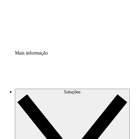
Padronize e melhore a governança da documentação de
processos.
Extensão de segurança
Adicione uma camada de segurança reforçada e
controle granular.
Mais informação
Soluções