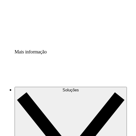
Padronize e melhore a governança da documentação de
processos.
Extensão de segurança
Adicione uma camada de segurança reforçada e
controle granular.
Mais informação
Soluções