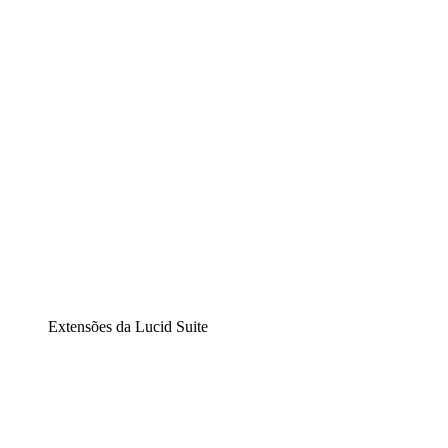
Diagramação inteligente
Lucidspark
Lousa interativa virtual
airfocus
Gestão de produtos e roadmaps
Extensões da Lucid Suite
Extensão Nuvem
Entenda e planeje melhor as mudanças futuras em sua
infraestrutura de nuvem.
Extensão Processos