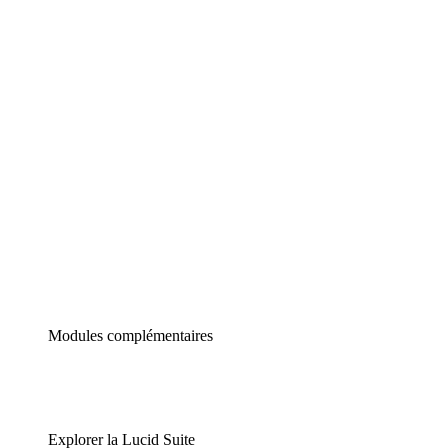
Diagrammes intelligents
Lucidspark
Tableau blanc virtuel
airfocus
Gestion de produit et roadmapping
Modules complémentaires
Explorer la Lucid Suite