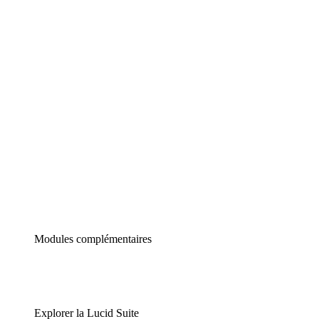
Diagrammes intelligents
Lucidspark
Tableau blanc virtuel
airfocus
Gestion de produit et roadmapping
Modules complémentaires
Explorer la Lucid Suite