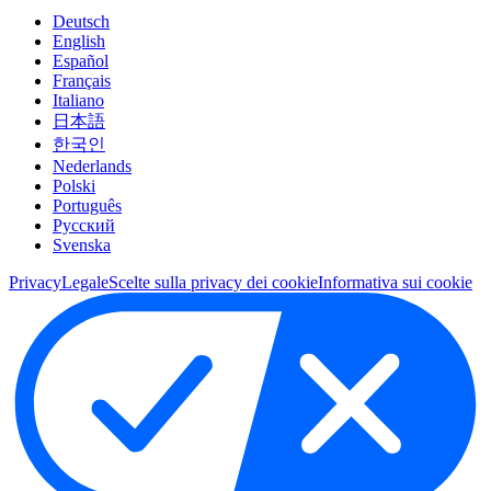
Deutsch
English
Español
Français
Italiano
日本語
한국인
Nederlands
Polski
Português
Pусский
Svenska
Privacy
Legale
Scelte sulla privacy dei cookie
Informativa sui cookie