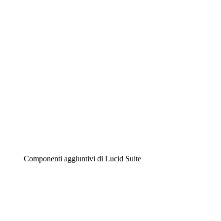
Diagrammi intelligenti
Lucidspark
Lavagna virtuale
Airfocus
Gestione del prodotto e roadmap
Componenti aggiuntivi di Lucid Suite
Acceleratore cloud
Comprendi e pianifica meglio i futuri cambiamenti della
tua infrastruttura cloud.
Acceleratore di processo