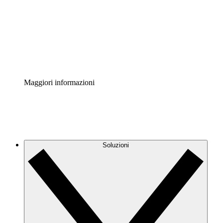
Standardizza e migliora la governance della
documentazione dei processi.
Enterprise Shield
Aggiungi un livello avanzato di sicurezza rafforzata e
controllo granulare.
Maggiori informazioni
Soluzioni