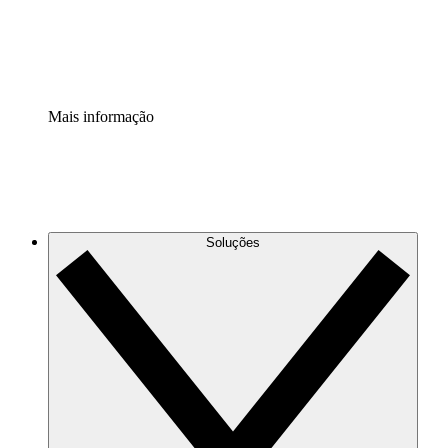
Padronize e melhore a governança da documentação de p
Extensão de segurança
Adicione uma camada de segurança reforçada e controle g
Mais informação
Soluções