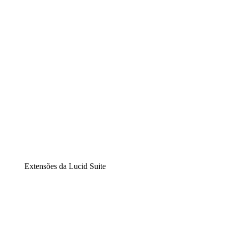
Diagramação inteligente
Lucidspark
Lousa interativa virtual
airfocus
Gestão de produtos e roadmaps
Extensões da Lucid Suite
Extensão Nuvem
Entenda e planeje melhor as mudanças futuras em sua inf
Extensão Processos