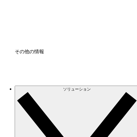
プロセスアクセル
プロセス文書化のガバナンスを標準化し、改善す
Enterprise Shield
強化されたセキュリティと詳細な制御を追加する
その他の情報
ソリューション