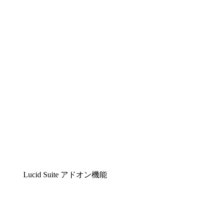
Lucidchart
複雑な内容をチームで分かりやすく理解できるイ
Lucidspark
チームが最高のアイデアを出し合い、行動につな
airfocus
プロダクト管理・ロードマップツール
Lucid Suite アドオン機能
クラウドアクセル
クラウドインフラに対する将来の変更をより良く