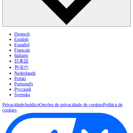
Deutsch
English
Español
Français
Italiano
日本語
한국인
Nederlands
Polski
Português
Pусский
Svenska
Privacidade
Jurídico
Opções de privacidade de cookies
Política de
cookies