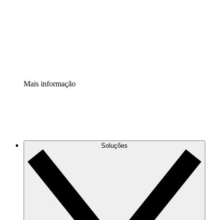
Padronize e melhore a governança da documentação de
processos.
Extensão de segurança
Adicione uma camada de segurança reforçada e
controle granular.
Mais informação
Soluções