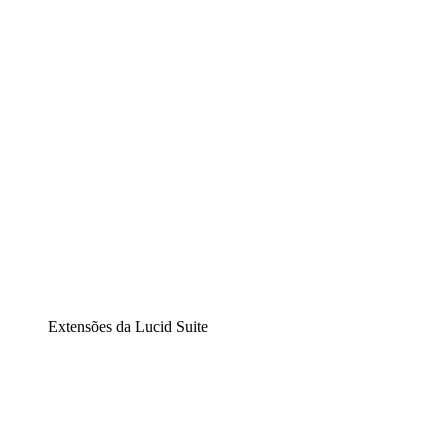
Diagramação inteligente
Lucidspark
Lousa interativa virtual
airfocus
Gestão de produtos e roadmaps
Extensões da Lucid Suite
Extensão Nuvem
Entenda e planeje melhor as mudanças futuras em sua
infraestrutura de nuvem.
Extensão Processos