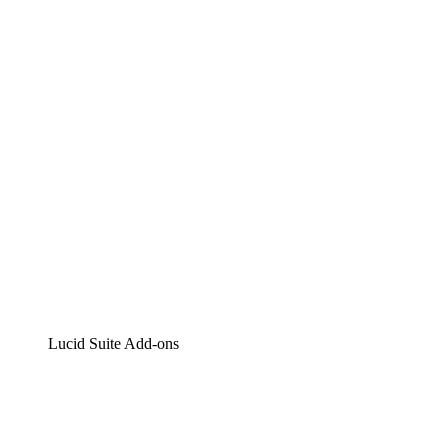
Lucidchart
Intelligente Diagrammerstellung
Lucidspark
Digitales Whiteboarding
airfocus
Produktmanagement und -roadmapping
Lucid Suite Add-ons
Cloud-Accelerator
Besseres Verständnis und Planung künftiger Cloud-
Infrastruktur-Änderungen.