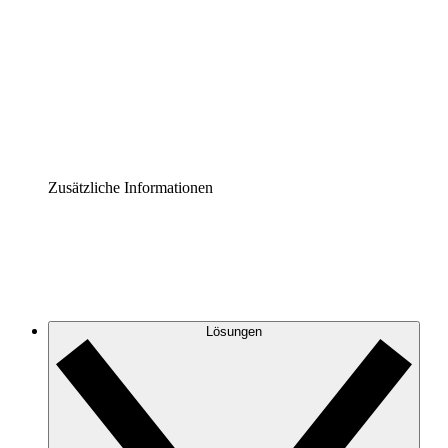
Prozess-Accelerator
Governance der Prozessdokumentation vereinheitlichen
und stärken.
Enterprise Shield
Zusätzliche Sicherheitslayer und granulare
Zugriffskontrolle.
Zusätzliche Informationen
Lösungen