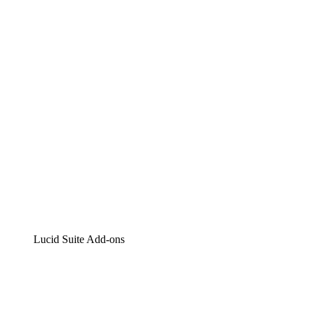
Lucidchart
Intelligente Diagrammerstellung
Lucidspark
Digitales Whiteboarding
airfocus
Produktmanagement und -roadmapping
Lucid Suite Add-ons
Cloud-Accelerator
Besseres Verständnis und Planung künftiger Cloud-
Infrastruktur-Änderungen.