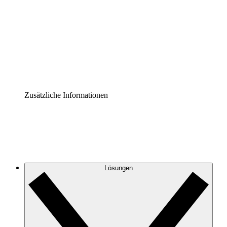
Prozess-Accelerator
Governance der Prozessdokumentation vereinheitlichen
und stärken.
Enterprise Shield
Zusätzliche Sicherheitslayer und granulare
Zugriffskontrolle.
Zusätzliche Informationen
Lösungen