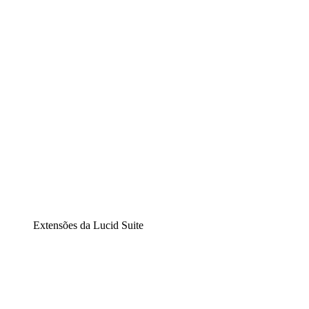
Diagramação inteligente
Lucidspark
Lousa interativa virtual
airfocus
Gestão de produtos e roadmaps
Extensões da Lucid Suite
Extensão Nuvem
Entenda e planeje melhor as mudanças futuras em sua inf
Extensão Processos