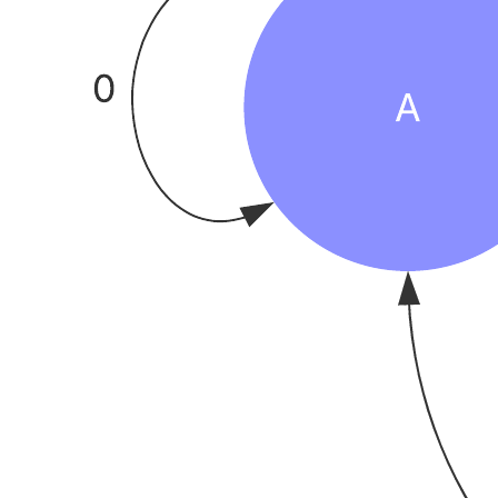
Este modelo de diagrama de estados pode ajudá-lo a:
Mostrar os possíveis estados de um objeto.
Descrever os comportamentos do seu sistema.
Entender o fluxo de um objeto de seu estado atual para o
estado futuro.