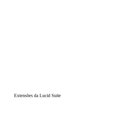
Diagramação inteligente
Lucidspark
Lousa interativa virtual
airfocus
Gestão de produtos e roadmaps
Extensões da Lucid Suite
Extensão Nuvem
Entenda e planeje melhor as mudanças futuras em sua
infraestrutura de nuvem.
Extensão Processos