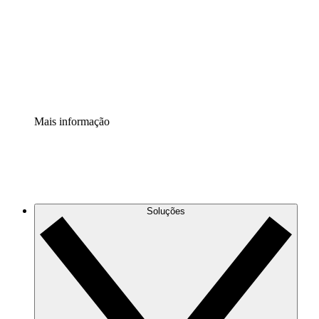
Padronize e melhore a governança da documentação de
processos.
Extensão de segurança
Adicione uma camada de segurança reforçada e
controle granular.
Mais informação
Soluções