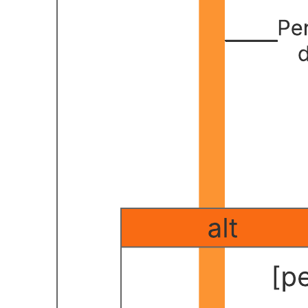
Ver como objetos e componentes interagem para concluir um
processo.
Identificar oportunidades de otimização.
Abra este modelo para exibir um exemplo detalhado de um
diagrama de sequência web, personalizável de acordo com seu caso
de uso.
Modelos relacionados