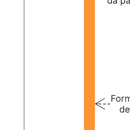
Este modelo de diagrama de sequência web pode ajudá-lo a:
Modelar a lógica de um procedimento, função ou operação
sofisticados.