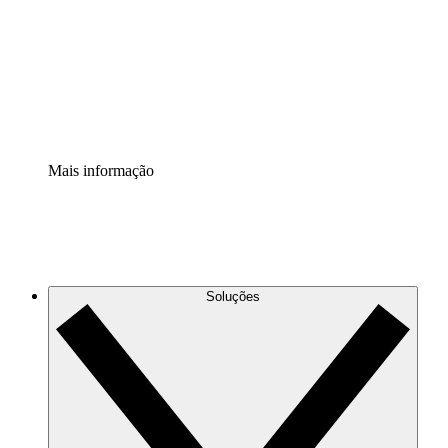
Padronize e melhore a governança da documentação de
processos.
Extensão de segurança
Adicione uma camada de segurança reforçada e
controle granular.
Mais informação
Soluções