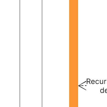
Diagrama ER DBMS (notação UML)
Ir para o modelo Diagrama ER DBMS (notação UML)