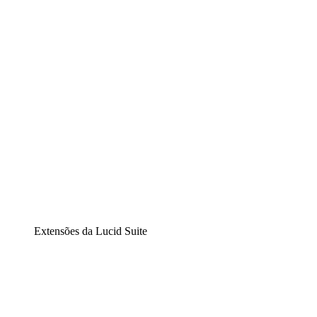
Diagramação inteligente
Lucidspark
Lousa interativa virtual
airfocus
Gestão de produtos e roadmaps
Extensões da Lucid Suite
Extensão Nuvem
Entenda e planeje melhor as mudanças futuras em sua
infraestrutura de nuvem.
Extensão Processos