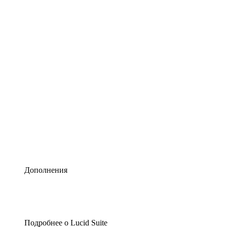
Умная схематизация
Lucidspark
Виртуальная доска для лучших идей
airfocus
Управление продуктами и дорожные карты
Дополнения
Подробнее о Lucid Suite