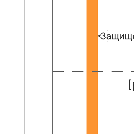
Пример архитектуры AWS с узлами Kubernetes
К шаблону Пример архитектуры AWS с узлами Kubernetes