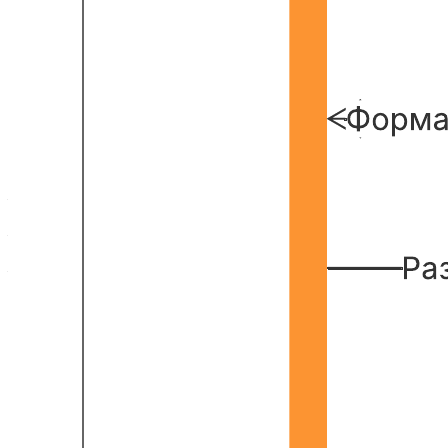
Наш шаблон диаграммы последовательностей веб-страницы
поможет:
— смоделировать логику в основе сложной процедуры,
функции или операции;
— проследить, как объекты и компоненты взаимодействуют
между собой в ходе выполнения процесса;
— выявить возможности оптимизации.
Откройте шаблон, чтобы подробнее рассмотреть наш пример
и настроить его под свой проект.
Похожие шаблоны