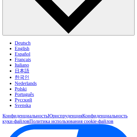
Deutsch
English
Español
Français
Italiano
日本語
한국인
Nederlands
Polski
Português
Pусский
Svenska
Конфиденциальность
Юриспруденция
Конфиденциальность
куки-файлов
Политика использования cookie-файлов