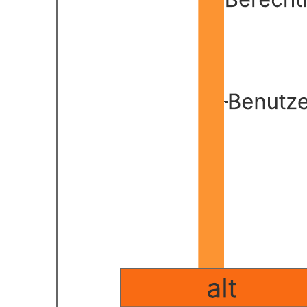
Diese Vorlage für Web-Sequenzdiagramme kann Ihnen bei
folgenden Aufgaben weiterhelfen:
–Modellierung der Logik für komplexe Verfahren, Funktionen oder
Vorgänge;
–Veranschaulichung der wechselseitigen Interaktion zwischen
Objekten und Komponenten bei der Prozessabwicklung;
–Identifizierung von Optimierungsmöglichkeiten.
Öffnen Sie diese Vorlage, um ein detailliertes Beispiel für ein Web-
Sequenzdiagramm einzusehen, das Sie an Ihren Anwendungsfall
anpassen können.
Verwandte Vorlagen