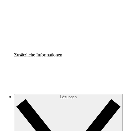
Prozess-Accelerator
Governance der Prozessdokumentation vereinheitlichen
und stärken.
Enterprise Shield
Zusätzliche Sicherheitslayer und granulare
Zugriffskontrolle.
Zusätzliche Informationen
Lösungen