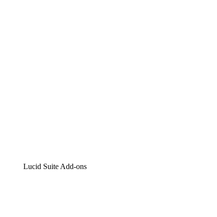
Lucidchart
Intelligente Diagrammerstellung
Lucidspark
Digitales Whiteboarding
airfocus
Produktmanagement und -roadmapping
Lucid Suite Add-ons
Cloud-Accelerator
Besseres Verständnis und Planung künftiger Cloud-
Infrastruktur-Änderungen.