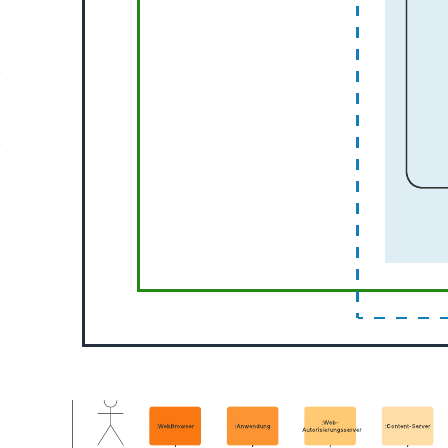
Diese Referenzarchitektur für AWS-Kubernetes-Knoten kann Ihnen
wie folgt helfen:
– Visualisierung der Komponenten einer allgemeinen AWS-
Architektur.
– Verstehen des Informationsflusses und der Interaktionen zwischen
verschiedenen AWS- und Kubernetes-Services.
– Zugang zu den Formenbibliotheken für AWS (2019) und
Kubernetes von Lucidchart.
Öffnen Sie diese Vorlage, um eine Referenzarchitektur für AWS-
Kubernetes-Knoten anzusehen und an Ihren Anwendungsfall
anzupassen.
Verwandte Vorlagen