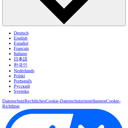
Deutsch
English
Español
Français
Italiano
日本語
한국인
Nederlands
Polski
Português
Pусский
Svenska
Datenschutz
Rechtliches
Cookie-Datenschutzeinstellungen
Cookie-
Richtlinie