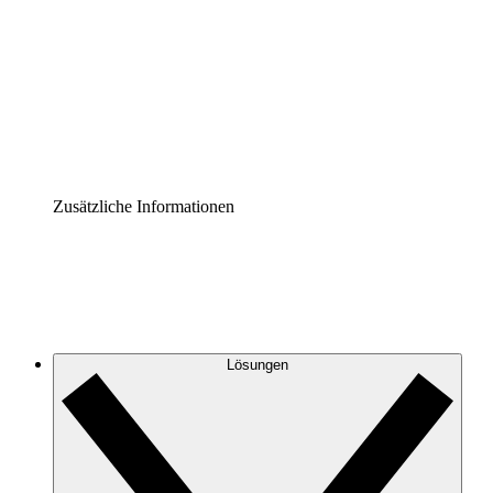
Prozess-Accelerator
Governance der Prozessdokumentation vereinheitlichen
und stärken.
Enterprise Shield
Zusätzliche Sicherheitslayer und granulare
Zugriffskontrolle.
Zusätzliche Informationen
Lösungen