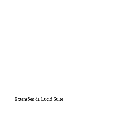
Diagramação inteligente
Lucidspark
Lousa interativa virtual
airfocus
Gestão de produtos e roadmaps
Extensões da Lucid Suite
Extensão Nuvem
Entenda e planeje melhor as mudanças futuras em sua inf
Extensão Processos