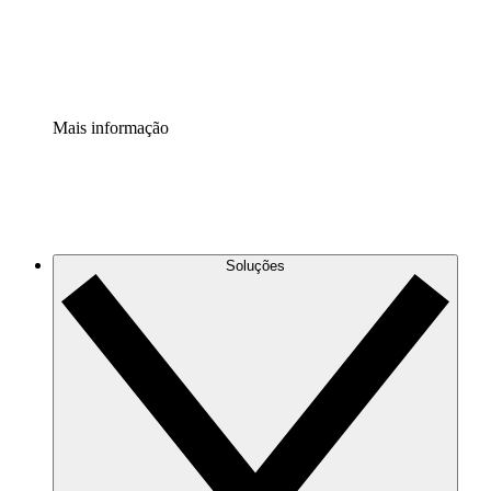
Padronize e melhore a governança da documentação de p
Extensão de segurança
Adicione uma camada de segurança reforçada e controle g
Mais informação
Soluções