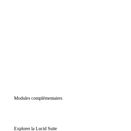
Diagrammes intelligents
Lucidspark
Tableau blanc virtuel
airfocus
Gestion de produit et roadmapping
Modules complémentaires
Explorer la Lucid Suite