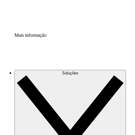
Padronize e melhore a governança da documentação de p
Extensão de segurança
Adicione uma camada de segurança reforçada e controle g
Mais informação
Soluções