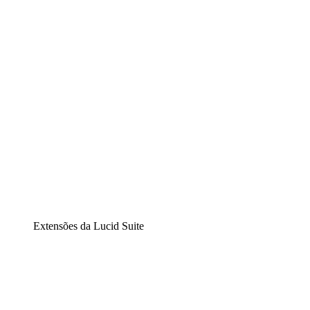
Diagramação inteligente
Lucidspark
Lousa interativa virtual
airfocus
Gestão de produtos e roadmaps
Extensões da Lucid Suite
Extensão Nuvem
Entenda e planeje melhor as mudanças futuras em sua inf
Extensão Processos