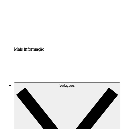
Padronize e melhore a governança da documentação de
processos.
Extensão de segurança
Adicione uma camada de segurança reforçada e
controle granular.
Mais informação
Soluções