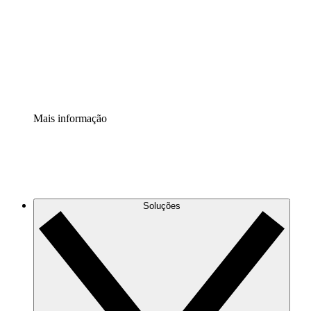
Padronize e melhore a governança da documentação de
processos.
Extensão de segurança
Adicione uma camada de segurança reforçada e
controle granular.
Mais informação
Soluções