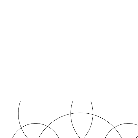
Conceber novas ideias e soluções.
Encontrar conexões entre diferentes metas e tarefas.
Abra este modelo para exibir um exemplo detalhado de um mapa
mental pessoal de OKR para gerentes de marketing de produto,
personalizável de acordo com seu caso de uso.
Modelos relacionados