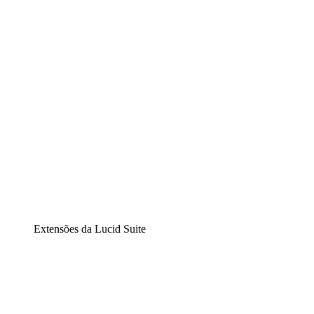
Diagramação inteligente
Lucidspark
Lousa interativa virtual
airfocus
Gestão de produtos e roadmaps
Extensões da Lucid Suite
Extensão Nuvem
Entenda e planeje melhor as mudanças futuras em sua
infraestrutura de nuvem.
Extensão Processos