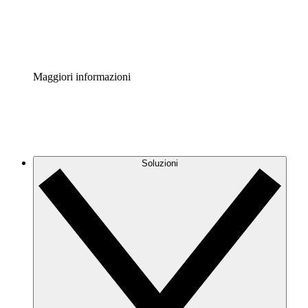
Standardizza e migliora la governance della documentazio
Enterprise Shield
Aggiungi un livello avanzato di sicurezza rafforzata e con
Maggiori informazioni
Soluzioni