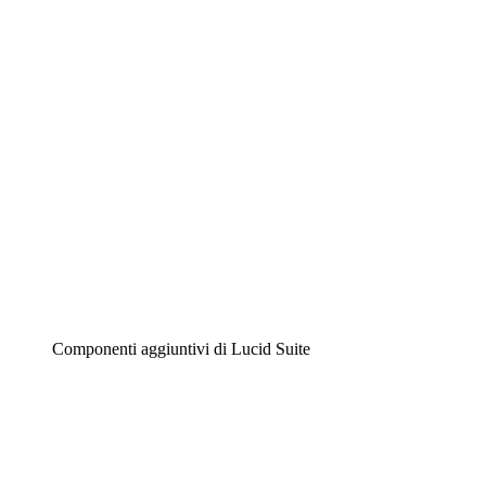
Diagrammi intelligenti
Lucidspark
Lavagna virtuale
Airfocus
Gestione del prodotto e roadmap
Componenti aggiuntivi di Lucid Suite
Acceleratore cloud
Comprendi e pianifica meglio i futuri cambiamenti della tu
Acceleratore di processo