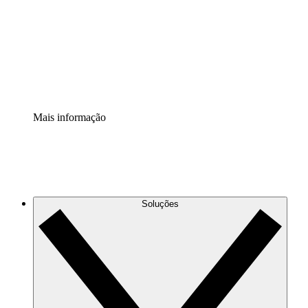
Padronize e melhore a governança da documentação de
processos.
Extensão de segurança
Adicione uma camada de segurança reforçada e
controle granular.
Mais informação
Soluções