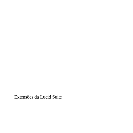
Diagramação inteligente
Lucidspark
Lousa interativa virtual
airfocus
Gestão de produtos e roadmaps
Extensões da Lucid Suite
Extensão Nuvem
Entenda e planeje melhor as mudanças futuras em sua
infraestrutura de nuvem.
Extensão Processos