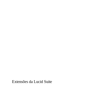
Diagramação inteligente
Lucidspark
Lousa interativa virtual
airfocus
Gestão de produtos e roadmaps
Extensões da Lucid Suite
Extensão Nuvem
Entenda e planeje melhor as mudanças futuras em sua inf
Extensão Processos