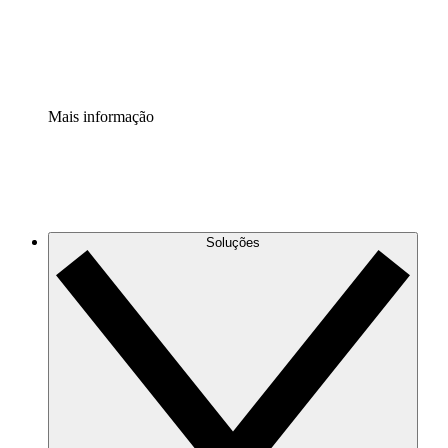
Padronize e melhore a governança da documentação de p
Extensão de segurança
Adicione uma camada de segurança reforçada e controle g
Mais informação
Soluções