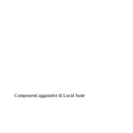
Diagrammi intelligenti
Lucidspark
Lavagna virtuale
Airfocus
Gestione del prodotto e roadmap
Componenti aggiuntivi di Lucid Suite
Acceleratore cloud
Comprendi e pianifica meglio i futuri cambiamenti della tu
Acceleratore di processo