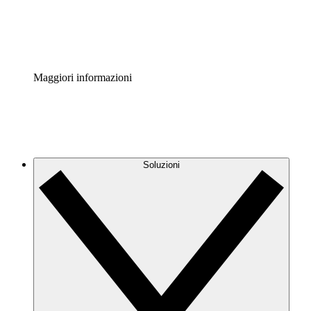
Standardizza e migliora la governance della documentazio
Enterprise Shield
Aggiungi un livello avanzato di sicurezza rafforzata e con
Maggiori informazioni
Soluzioni