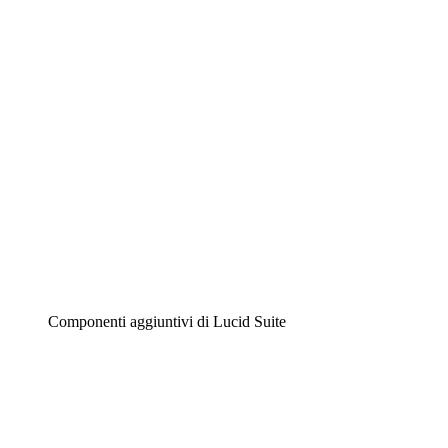
Diagrammi intelligenti
Lucidspark
Lavagna virtuale
Airfocus
Gestione del prodotto e roadmap
Componenti aggiuntivi di Lucid Suite
Acceleratore cloud
Comprendi e pianifica meglio i futuri cambiamenti della
tua infrastruttura cloud.
Acceleratore di processo