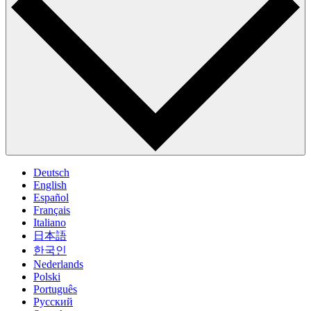
Deutsch
English
Español
Français
Italiano
日本語
한국인
Nederlands
Polski
Português
Pусский