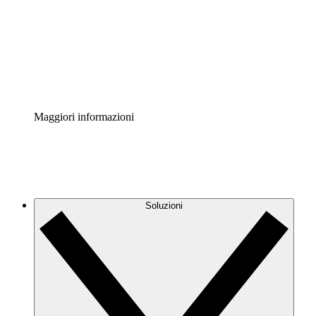
Standardizza e migliora la governance della
documentazione dei processi.
Enterprise Shield
Aggiungi un livello avanzato di sicurezza rafforzata e
controllo granulare.
Maggiori informazioni
Soluzioni