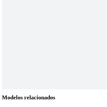
Teste e valide sua premissa mais crítica com este mapa de
experimentos.
Modelos relacionados