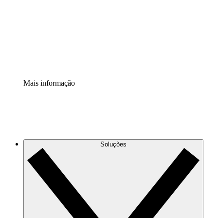
Padronize e melhore a governança da documentação de
processos.
Extensão de segurança
Adicione uma camada de segurança reforçada e
controle granular.
Mais informação
Soluções