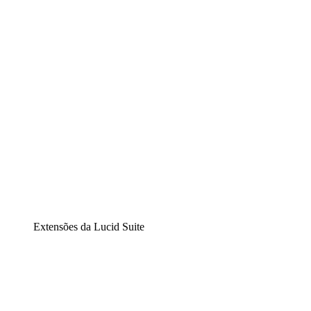
Diagramação inteligente
Lucidspark
Lousa interativa virtual
airfocus
Gestão de produtos e roadmaps
Extensões da Lucid Suite
Extensão Nuvem
Entenda e planeje melhor as mudanças futuras em sua
infraestrutura de nuvem.
Extensão Processos