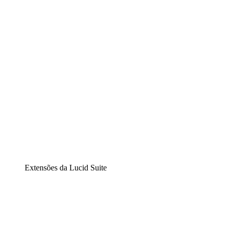
Diagramação inteligente
Lucidspark
Lousa interativa virtual
airfocus
Gestão de produtos e roadmaps
Extensões da Lucid Suite
Extensão Nuvem
Entenda e planeje melhor as mudanças futuras em sua
infraestrutura de nuvem.
Extensão Processos