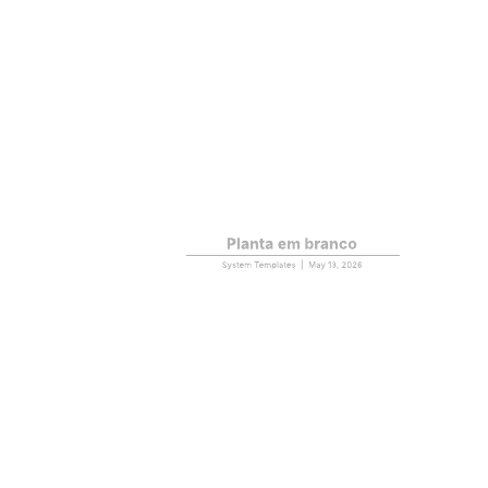
Mapa da jornada do cliente em 5 fases
Ir para o modelo Mapa da jornada do cliente em 5 fases