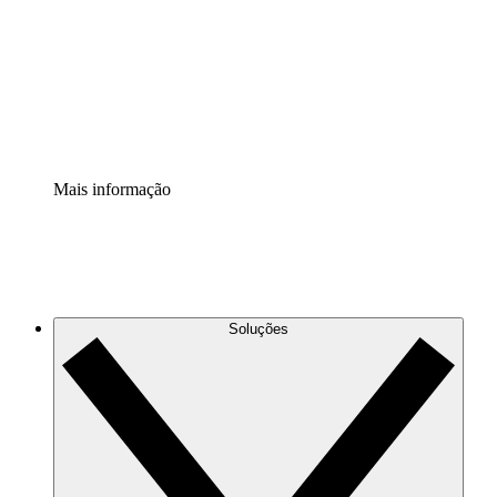
Padronize e melhore a governança da documentação de
processos.
Extensão de segurança
Adicione uma camada de segurança reforçada e
controle granular.
Mais informação
Soluções