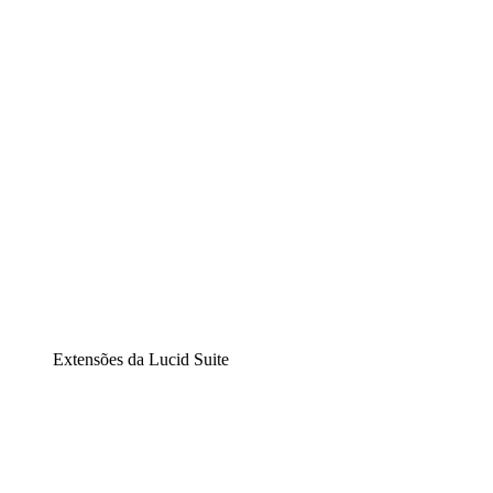
Diagramação inteligente
Lucidspark
Lousa interativa virtual
airfocus
Gestão de produtos e roadmaps
Extensões da Lucid Suite
Extensão Nuvem
Entenda e planeje melhor as mudanças futuras em sua
infraestrutura de nuvem.
Extensão Processos