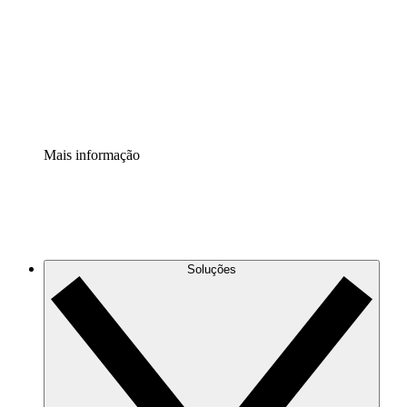
Padronize e melhore a governança da documentação de
processos.
Extensão de segurança
Adicione uma camada de segurança reforçada e
controle granular.
Mais informação
Soluções