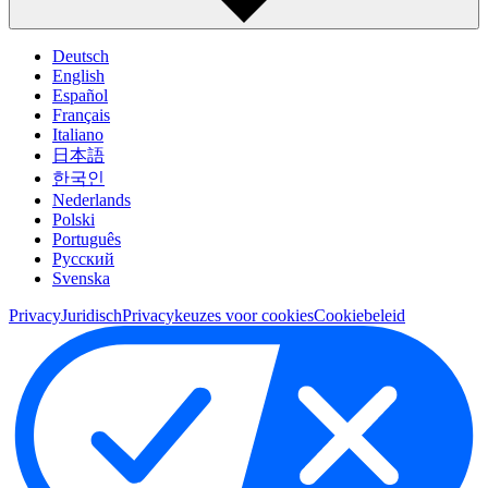
Deutsch
English
Español
Français
Italiano
日本語
한국인
Nederlands
Polski
Português
Pусский
Svenska
Privacy
Juridisch
Privacykeuzes voor cookies
Cookiebeleid