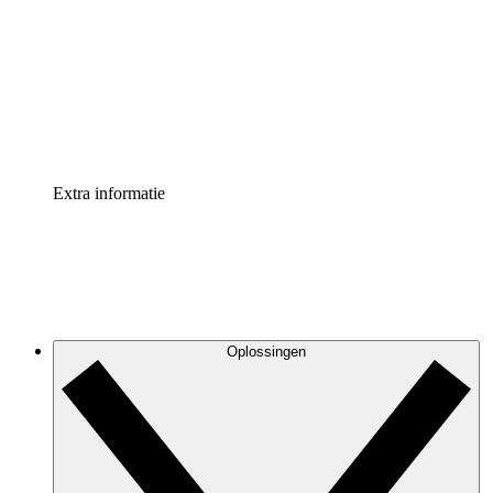
Processversneller
Standaardiseer en verbeter de beheer van
procesdocumentatie
Enterprise shield
Voeg een extra laag versterkte beveiliging en controle
toe
Extra informatie
Oplossingen