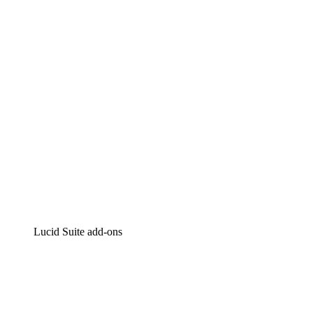
Intelligente diagrammen
Lucidspark
Online whiteboard
airfocus
Product management en roadmapping
Lucid Suite add-ons
Cloud versneller
Begrijp en plan toekomstige veranderingen aan je cloud
infrastructuur beter