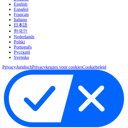
English
Español
Français
Italiano
日本語
한국인
Nederlands
Polski
Português
Pусский
Svenska
Privacy
Juridisch
Privacykeuzes voor cookies
Cookiebeleid