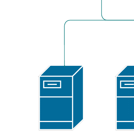
Met deze sjabloon voor netwerkbeveiliging kunt u:
De onderdelen van een basisnetwerk visualiseren.
De informatiestroom en interacties tussen verschillende
netwerkapparaten begrijpen.
Uw eigen netwerkdiagram ontwerpen.
Open deze sjabloon voor een voorbeeld van een
netwerkbeveiligingsdiagram dat u kunt aanpassen op uw use case.
Gerelateerde sjablonen