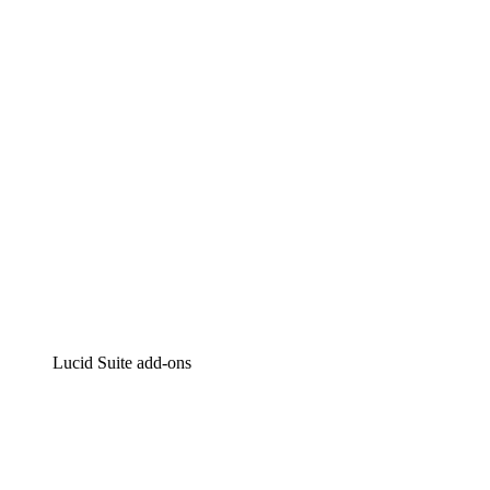
Intelligente diagrammen
Lucidspark
Online whiteboard
airfocus
Product management en roadmapping
Lucid Suite add-ons
Cloud versneller
Begrijp en plan toekomstige veranderingen aan je cloud
infrastructuur beter