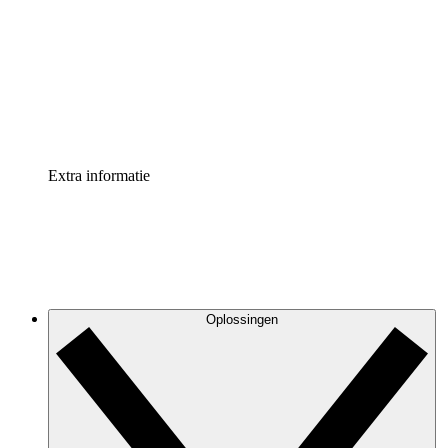
Processversneller
Standaardiseer en verbeter de beheer van
procesdocumentatie
Enterprise shield
Voeg een extra laag versterkte beveiliging en controle
toe
Extra informatie
Oplossingen