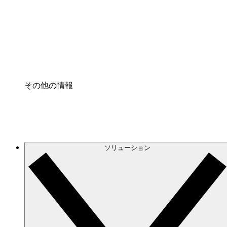
プロセスアクセル
プロセス文書化のガバナンスを標準化し、改善す
Enterprise Shield
強化されたセキュリティと詳細な制御を追加する
その他の情報
ソリューション