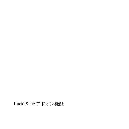
Lucidchart
複雑な内容をチームで分かりやすく理解できるイ
Lucidspark
チームが最高のアイデアを出し合い、行動につな
airfocus
プロダクト管理・ロードマップツール
Lucid Suite アドオン機能
クラウドアクセル
クラウドインフラに対する将来の変更をより良く