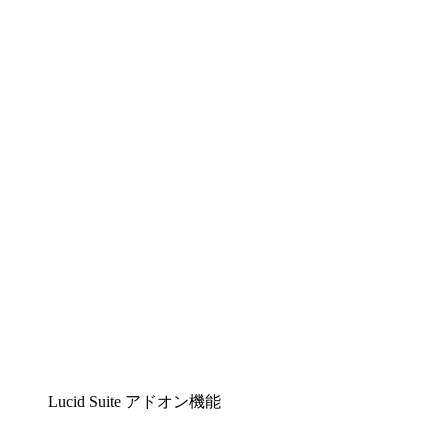
Lucidchart
複雑な内容をチームで分かりやすく理解できるイ
ンテリジェントな作図ソリューション
Lucidspark
チームが最高のアイデアを出し合い、行動につな
げられるバーチャルホワイトボード
airfocus
プロダクト管理・ロードマップツール
Lucid Suite アドオン機能
クラウドアクセル