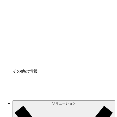
クラウドインフラに対する将来の変更をより良く
理解し、計画を立てましょう。
プロセスアクセル
プロセス文書化のガバナンスを標準化し、改善す
る。
Enterprise Shield
強化されたセキュリティと詳細な制御を追加す
る。
その他の情報
ソリューション