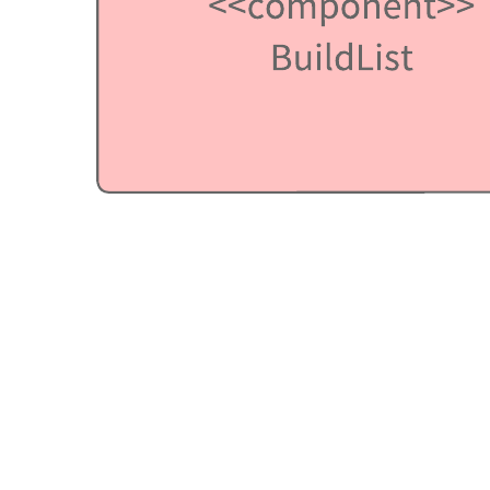
UML のコンポーネント図は、ソフトウェア システムとその
要素の構造的な関係を表示します。コンポーネント図は、一
般に、より複雑なシステム内での相互作用を簡略化します。
関連テンプレート