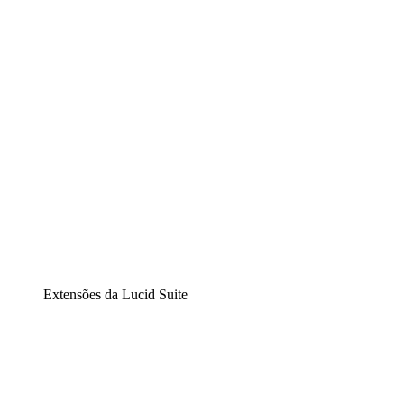
Diagramação inteligente
Lucidspark
Lousa interativa virtual
airfocus
Gestão de produtos e roadmaps
Extensões da Lucid Suite
Extensão Nuvem
Entenda e planeje melhor as mudanças futuras em sua
infraestrutura de nuvem.
Extensão Processos