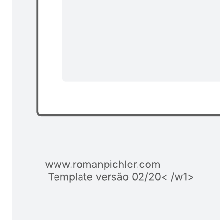
Espaço da equipe de alinhamento de projetos
Ir para o modelo Espaço da equipe de alinhamento de projetos
Início
Equipes corporativas
Falar com dep. de vendas
Preços
Produtos
Lucidspark
Lucidchart
airfocus
Integrações
Soluções
Transformação digital
Migração para a nuvem