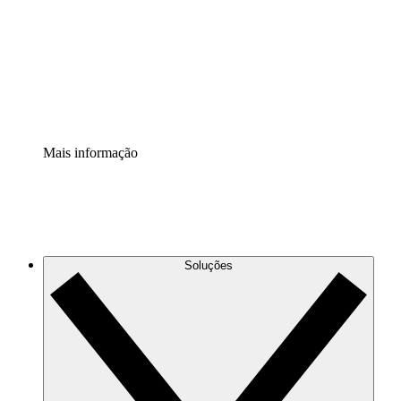
Padronize e melhore a governança da documentação de
processos.
Extensão de segurança
Adicione uma camada de segurança reforçada e
controle granular.
Mais informação
Soluções