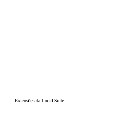
Diagramação inteligente
Lucidspark
Lousa interativa virtual
airfocus
Gestão de produtos e roadmaps
Extensões da Lucid Suite
Extensão Nuvem
Entenda e planeje melhor as mudanças futuras em sua
infraestrutura de nuvem.
Extensão Processos