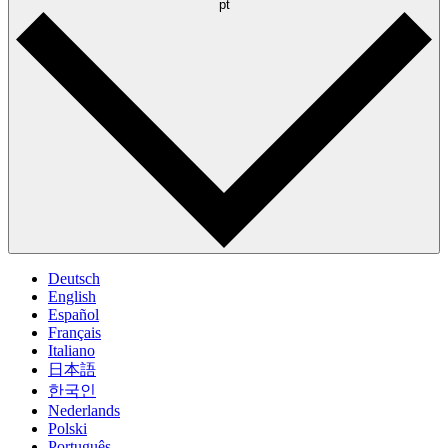
pt
Deutsch
English
Español
Français
Italiano
日本語
한국인
Nederlands
Polski
Português