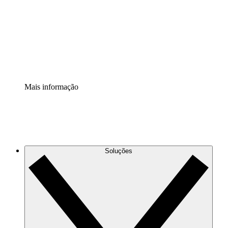
Padronize e melhore a governança da documentação de
processos.
Extensão de segurança
Adicione uma camada de segurança reforçada e
controle granular.
Mais informação
Soluções