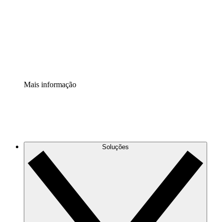
Padronize e melhore a governança da documentação de
processos.
Extensão de segurança
Adicione uma camada de segurança reforçada e
controle granular.
Mais informação
Soluções