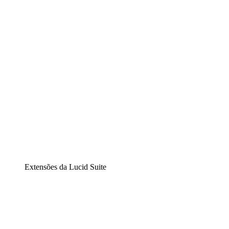
Diagramação inteligente
Lucidspark
Lousa interativa virtual
airfocus
Gestão de produtos e roadmaps
Extensões da Lucid Suite
Extensão Nuvem
Entenda e planeje melhor as mudanças futuras em sua
infraestrutura de nuvem.
Extensão Processos