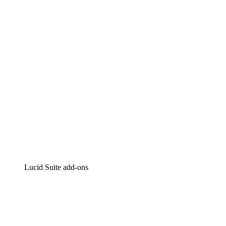
Intelligente diagrammen
Lucidspark
Online whiteboard
airfocus
Product management en roadmapping
Lucid Suite add-ons
Cloud versneller
Begrijp en plan toekomstige veranderingen aan je cloud in
Processversneller