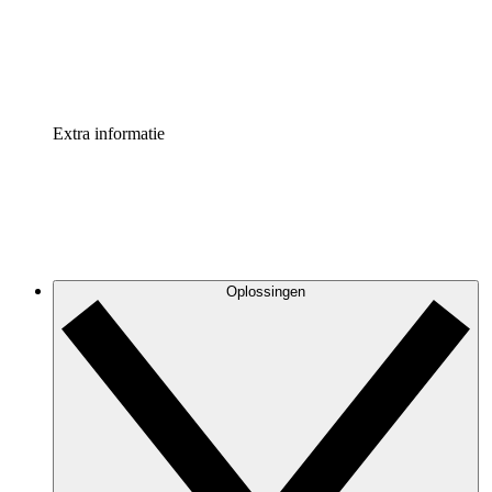
Standaardiseer en verbeter de beheer van procesdocument
Enterprise shield
Voeg een extra laag versterkte beveiliging en controle toe
Extra informatie
Oplossingen