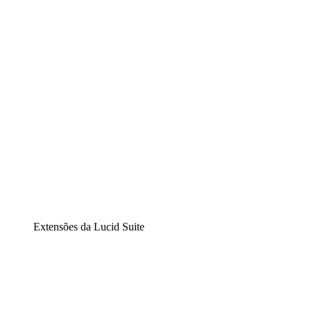
Diagramação inteligente
Lucidspark
Lousa interativa virtual
airfocus
Gestão de produtos e roadmaps
Extensões da Lucid Suite
Extensão Nuvem
Entenda e planeje melhor as mudanças futuras em sua
infraestrutura de nuvem.
Extensão Processos