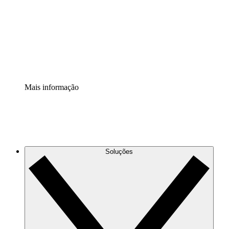
Padronize e melhore a governança da documentação de
processos.
Extensão de segurança
Adicione uma camada de segurança reforçada e
controle granular.
Mais informação
Soluções