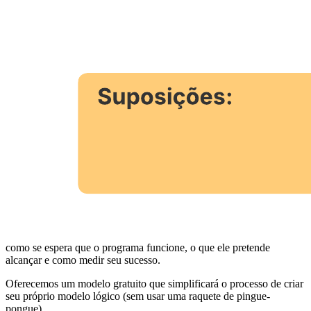
continuamente com seu modelo lógico.
Abra este modelo e adicione conteúdo para personalizar o diagrama
do modelo lógico de acordo com seu caso de uso.
O que é um modelo lógico?
Sem dúvida, você já viu em algum desenho animado uma
máquina
de Rube Goldberg
: são máquinas complexas pelas quais a ação de
um item desencadeia a ação de outro. Por exemplo, uma fila de
dominós atinge uma raquete de pingue-pongue, que gira e ativa uma
máquina de chicletes e assim por diante, até que o objetivo final seja
alcançado. Cada item da máquina de Rube Goldberg tem uma
relação tanto com o outro item quanto com o resultado final.
É como um modelo lógico, que é uma ilustração gráfica da relação
entre os recursos de um programa, suas atividades e seus efeitos.
Um modelo lógico é uma ferramenta valiosa no planejamento, na
avaliação e na gestão de programas para esclarecer e comunicar
como se espera que o programa funcione, o que ele pretende
alcançar e como medir seu sucesso.
Oferecemos um modelo gratuito que simplificará o processo de criar
seu próprio modelo lógico (sem usar uma raquete de pingue-
pongue).