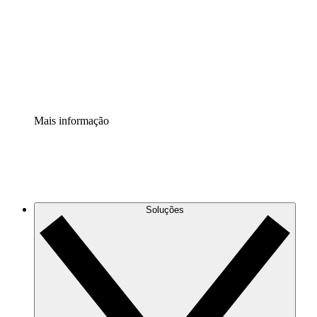
Padronize e melhore a governança da documentação de
processos.
Extensão de segurança
Adicione uma camada de segurança reforçada e
controle granular.
Mais informação
Soluções