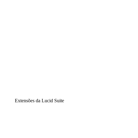
Diagramação inteligente
Lucidspark
Lousa interativa virtual
airfocus
Gestão de produtos e roadmaps
Extensões da Lucid Suite
Extensão Nuvem
Entenda e planeje melhor as mudanças futuras em sua
infraestrutura de nuvem.
Extensão Processos